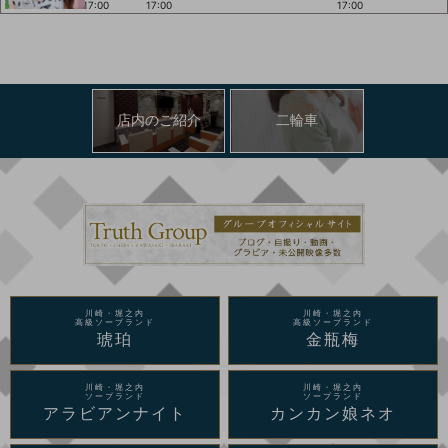
17:00
17:00
17:00
店内のご紹介
二輪車
川崎・堀之内
川崎・堀之内
高級ソープランド
高級ソープランド
琥珀
金瓶梅
川崎・堀之内
川崎・堀之内
ソープランド
ソープランド
アラビアンナイト
カンカン娘ネオ