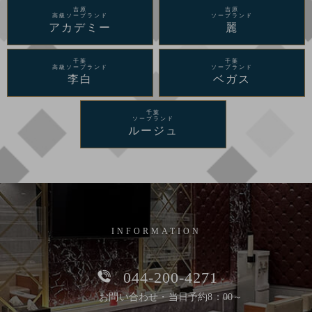
吉原
吉原
高級ソープランド
ソープランド
アカデミー
麗
千葉
千葉
高級ソープランド
ソープランド
李白
ベガス
千葉
ソープランド
ルージュ
INFORMATION
044-200-4271
お問い合わせ・当日予約8：00～