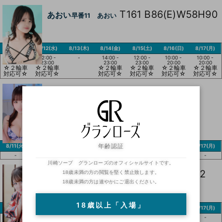
T161 B86(E)W58H90
あおい
早番11 あおい
8/11(火)
8/12(水)
8/13(木)
8/14(金)
8/15(土)
8/16(日)
8/17(月)
12:00 -
12:00 -
-
14:00 -
12:00 -
10:00 -
10:00 -
23:00
23:00
23:00
23:00
20:00
20:00
☆２輪車
☆２輪車
☆２輪車
☆２輪車
☆２輪車
☆２輪車
対応可☆
対応可☆
対応可☆
対応可☆
対応可☆
対応可☆
T150
まりん
早番12 まりん
B84(E)W58H90
8/11(火)
8/12(水)
8/13(木)
8/14(金)
8/15(土)
8/16(日)
8/17(月)
年齢認証
-
-
-
-
-
-
-
川崎ソープ グランローズのオフィシャルサイトです。
T153 B88(E)W59H92
あゆ
18歳未満の方の閲覧を堅く禁止致します。
早番13 あゆ
18歳未満の方は速やかにご退出ください。
18歳以上「入場」
8/11(火)
8/12(水)
8/13(木)
8/14(金)
8/15(土)
8/16(日)
8/17(月)
09:00 -
10:00 -
09:00 -
09:00 -
09:00 -
-
-