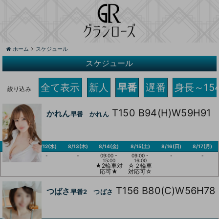
ホーム
スケジュール
スケジュール
全て表示
新人
早番
遅番
身長～15
絞り込み
T150 B94(H)W59H91
かれん
早番 かれん
8/11(火)
8/12(水)
8/13(木)
8/14(金)
8/15(土)
8/16(日)
8/17(月)
-
-
-
09:00 -
09:00 -
-
-
15:00
16:00
★2輪車対
☆２輪車
応可★
対応可☆
T156 B80(C)W56H78
つばさ
早番2 つばさ