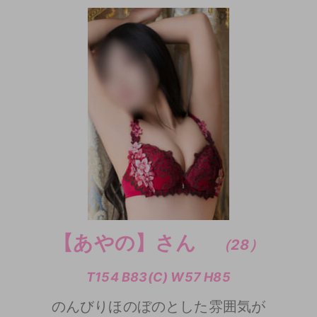
【あやの】さん
（28）
T154 B83(C) W57 H85
のんびりほのぼのとした雰囲気が