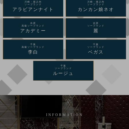
川崎・堀之内
川崎・堀之内
ソープランド
ソープランド
アラビアンナイト
カンカン娘ネオ
吉原
吉原
高級ソープランド
ソープランド
アカデミー
麗
千葉
千葉
高級ソープランド
ソープランド
李白
ベガス
千葉
ソープランド
ルージュ
INFORMATION