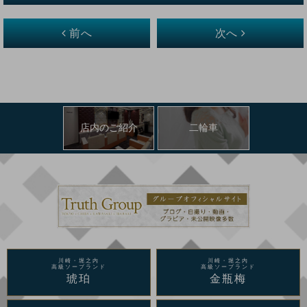
前へ
次へ
店内のご紹介
二輪車
川崎・堀之内
川崎・堀之内
高級ソープランド
高級ソープランド
琥珀
金瓶梅