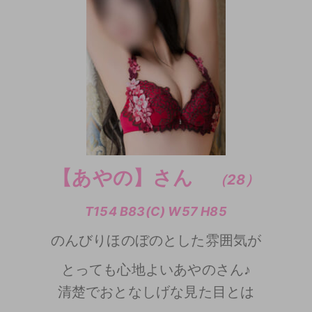
【あやの】さん
（28）
T154 B83(C) W57 H85
のんびりほのぼのとした雰囲気が
とっても心地よいあやのさん♪
清楚でおとなしげな見た目とは