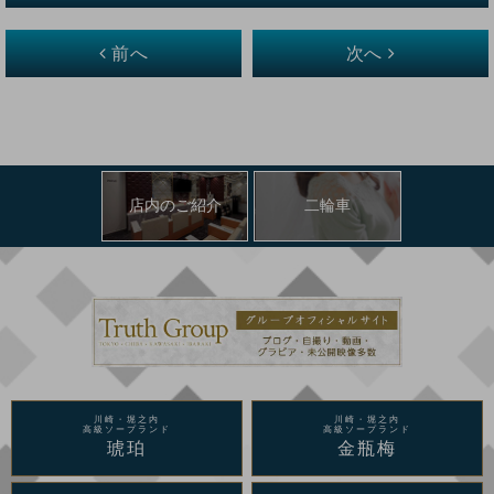
前へ
次へ
店内のご紹介
二輪車
川崎・堀之内
川崎・堀之内
高級ソープランド
高級ソープランド
琥珀
金瓶梅