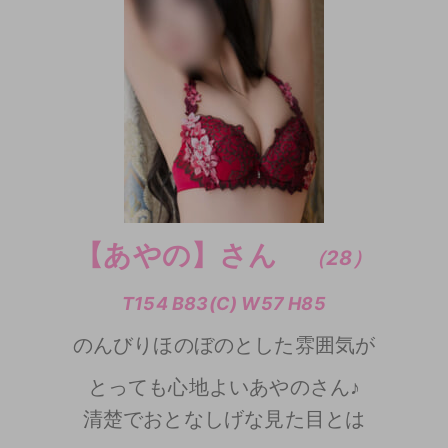
【あやの】さん
（28）
T154 B83(C) W57 H85
のんびりほのぼのとした雰囲気が
とっても心地よいあやのさん♪
清楚でおとなしげな見た目とは