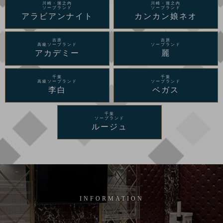
川崎・堀之内
川崎・堀之内
ソープランド
ソープランド
アラビアンナイト
カンカン娘ネオ
吉原
吉原
高級ソープランド
ソープランド
アカデミー
麗
千葉
千葉
高級ソープランド
ソープランド
李白
ベガス
千葉
ソープランド
ルージュ
INFORMATION