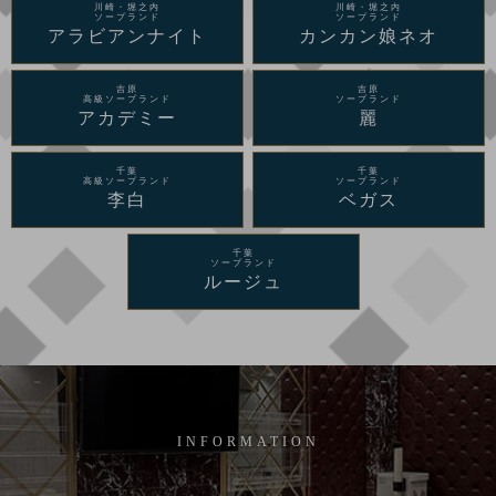
川崎・堀之内
川崎・堀之内
ソープランド
ソープランド
アラビアンナイト
カンカン娘ネオ
吉原
吉原
高級ソープランド
ソープランド
アカデミー
麗
千葉
千葉
高級ソープランド
ソープランド
李白
ベガス
千葉
ソープランド
ルージュ
INFORMATION