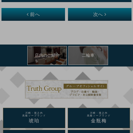
前へ
次へ
店内のご紹介
二輪車
川崎・堀之内
川崎・堀之内
高級ソープランド
高級ソープランド
琥珀
金瓶梅