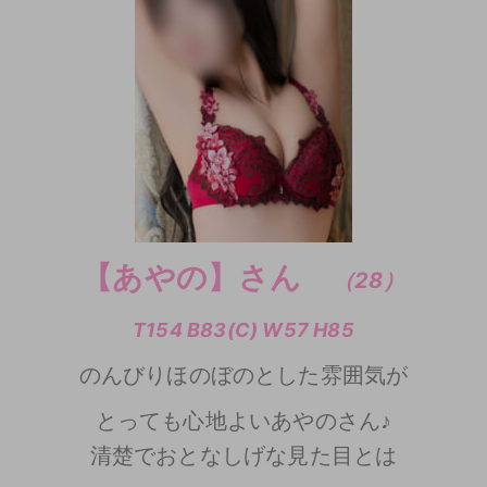
【あやの】さん
（28）
T154 B83(C) W57 H85
のんびりほのぼのとした雰囲気が
とっても心地よいあやのさん♪
清楚でおとなしげな見た目とは