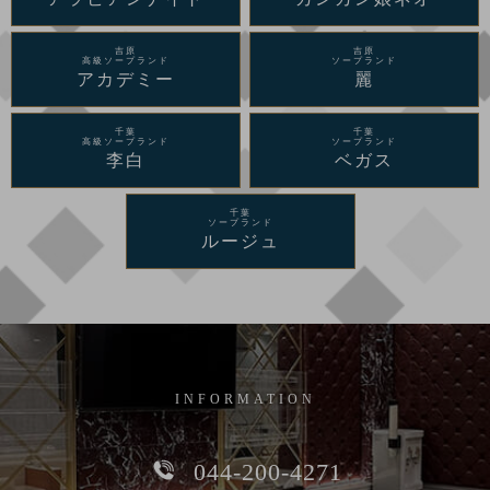
吉原
吉原
高級ソープランド
ソープランド
アカデミー
麗
千葉
千葉
高級ソープランド
ソープランド
李白
ベガス
千葉
ソープランド
ルージュ
INFORMATION
044-200-4271